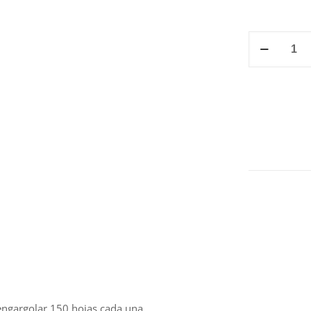
CAJA
DE
ARILLO
METÁLICO
5/8"
cantidad
engargolar 150 hojas cada una.