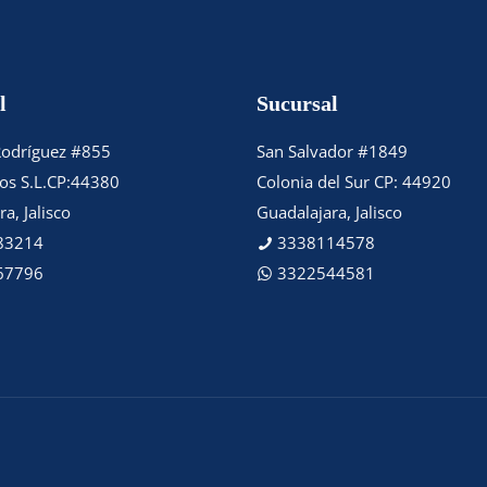
l
Sucursal
Rodríguez #855
San Salvador #1849
tos S.L.CP:44380
Colonia del Sur CP: 44920
a, Jalisco
Guadalajara, Jalisco
83214
3338114578
67796
3322544581