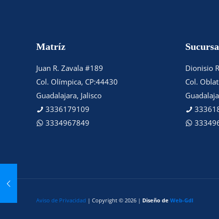
Matríz
Sucursa
Juan R. Zavala #189
Dionisio 
Col. Olímpica, CP:44430
Col. Obla
Guadalajara, Jalisco
Guadalajar
3336179109
33361
3334967849
33349
Aviso de Privacidad
| Copyright © 2026 |
Diseño de
Web-Gdl