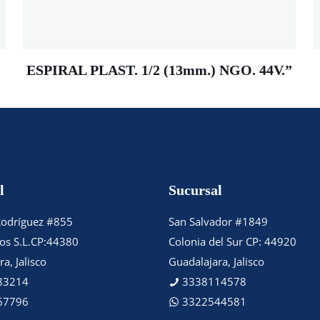
ESPIRAL PLAST. 1/2 (13mm.) NGO. 44V.”
l
Sucursal
Rodríguez #855
San Salvador #1849
tos S.L.CP:44380
Colonia del Sur CP: 44920
a, Jalisco
Guadalajara, Jalisco
83214
3338114578
67796
3322544581