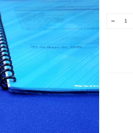
ESPIRAL
PARA
ENGARGOLA
3/8"
(36V)
cantidad