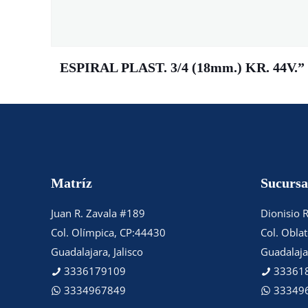
ESPIRAL PLAST. 3/4 (18mm.) KR. 44V.”
Matríz
Sucursa
Juan R. Zavala #189
Dionisio 
Col. Olímpica, CP:44430
Col. Obla
Guadalajara, Jalisco
Guadalajar
3336179109
33361
3334967849
33349