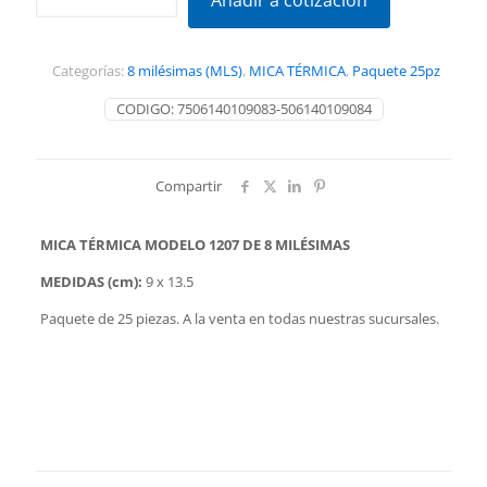
Añadir a cotización
1207
9
x
Categorías:
8 milésimas (MLS)
,
MICA TÉRMICA
,
Paquete 25pz
13.5
(25pz)
CODIGO:
7506140109083-506140109084
cantidad
Compartir
MICA TÉRMICA MODELO 1207 DE 8 MILÉSIMAS
MEDIDAS (cm):
9 x 13.5
Paquete de 25 piezas. A la venta en todas nuestras sucursales.