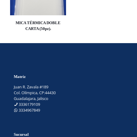
MICA TÉRMICA DOBLE
CARTA (50pz).
Matríz
Juan R. Zavala #189
Col. Olímpica, CP:44430
Guadalajara, Jalisco
3336179109
3334967849
Sucursal