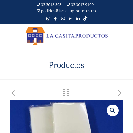
33 3618 3634
33 3617 9109
pedidos@lacasitaproductos.mx
Productos