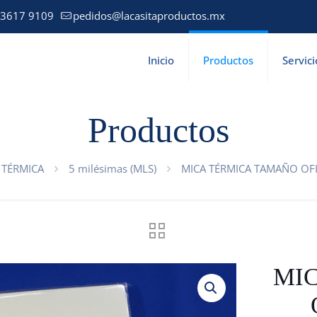
 3617 9109
pedidos@lacasitaproductos.mx
Inicio
Productos
Servici
Productos
 TÉRMICA
5 milésimas (MLS)
MICA TÉRMICA TAMAÑO OFI
MI