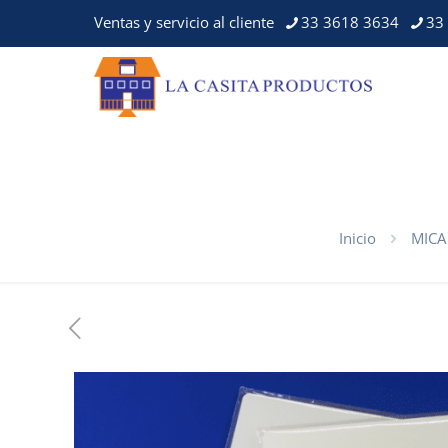
Ventas y servicio al cliente
33 3618 3634
33
Inicio
MICA