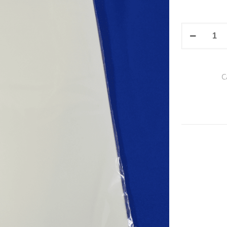
MICA
TÉRMICA
TAMAÑO
OFICIO
C
5MLS:
50pz
cantidad