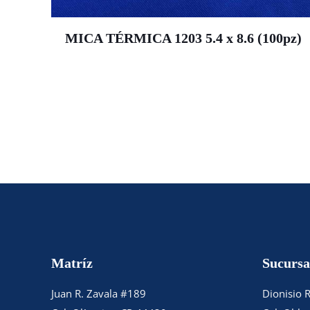
MICA TÉRMICA 1203 5.4 x 8.6 (100pz)
Matríz
Sucursa
Juan R. Zavala #189
Dionisio 