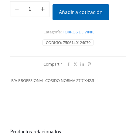
F/V
PROFESIONAL
Añadir a cotización
COSIDO
NORMA
27.7
Categoría:
FORROS DE VINIL
X42.5
cantidad
CODIGO:
7506140124079
Compartir
F/V PROFESIONAL COSIDO NORMA 27.7 X42.5
Productos relacionados