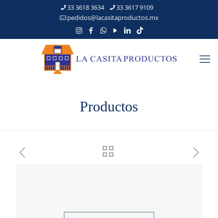
33 3618 3634
33 3617 9109
pedidos@lacasitaproductos.mx
Productos