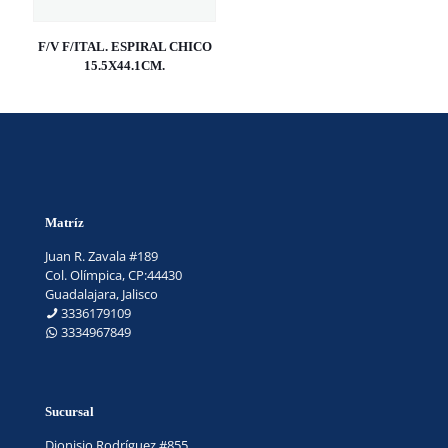
F/V F/ITAL. ESPIRAL CHICO
15.5X44.1CM.
Matríz
Juan R. Zavala #189
Col. Olímpica, CP:44430
Guadalajara, Jalisco
3336179109
3334967849
Sucursal
Dionisio Rodríguez #855