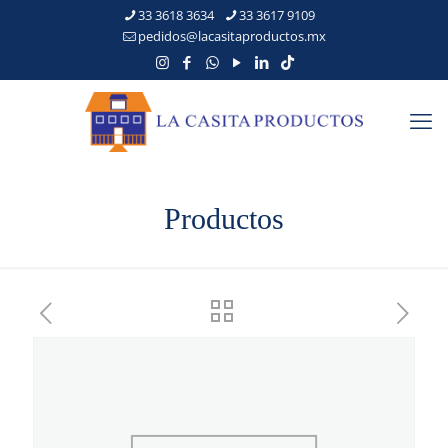
33 3618 3634
33 3617 9109
pedidos@lacasitaproductos.mx
Productos