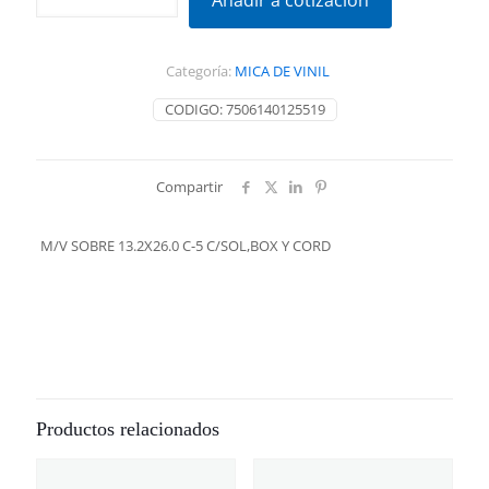
Añadir a cotización
13.2X26.0
C-
5
Categoría:
MICA DE VINIL
C/SOL,BOX
Y
CODIGO:
7506140125519
CORD
cantidad
Compartir
M/V SOBRE 13.2X26.0 C-5 C/SOL,BOX Y CORD
Productos relacionados