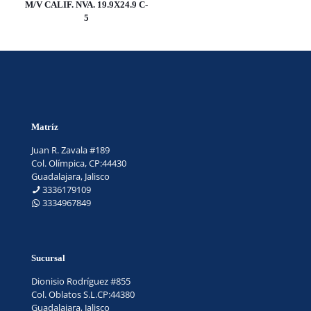
M/V CALIF. NVA. 19.9X24.9 C-
5
Matríz
Juan R. Zavala #189
Col. Olímpica, CP:44430
Guadalajara, Jalisco
3336179109
3334967849
Sucursal
Dionisio Rodríguez #855
Col. Oblatos S.L.CP:44380
Guadalajara, Jalisco