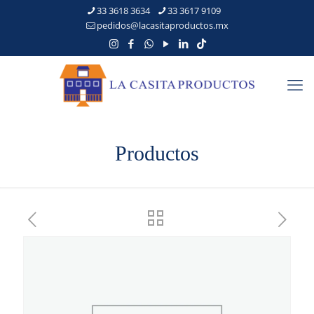
33 3618 3634
33 3617 9109
pedidos@lacasitaproductos.mx
Productos