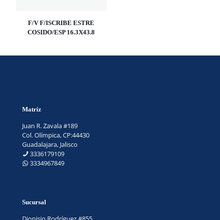
F/V F/ISCRIBE ESTRE
COSIDO/ESP 16.3X43.8
Matríz
Juan R. Zavala #189
Col. Olímpica, CP:44430
Guadalajara, Jalisco
3336179109
3334967849
Sucursal
Dionisio Rodríguez #855