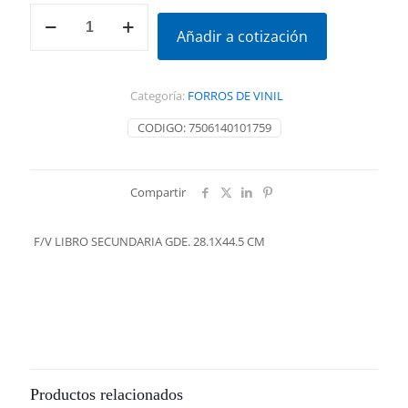
F/V
LIBRO
Añadir a cotización
SECUNDARIA
GDE.
28.1X44.5
Categoría:
FORROS DE VINIL
CM
cantidad
CODIGO:
7506140101759
Compartir
F/V LIBRO SECUNDARIA GDE. 28.1X44.5 CM
Productos relacionados