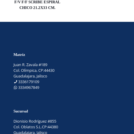
F/V F/F SCRIBE ESPIRAL
CHICO 21.2X33 CM.
Matríz
Juan R. Zavala #189
Col. Olímpica, CP:44430
Guadalajara, Jalisco
3336179109
3334967849
Sucursal
Dionisio Rodríguez #855
Col. Oblatos S.L.CP:44380
Guadalajara, Jalisco