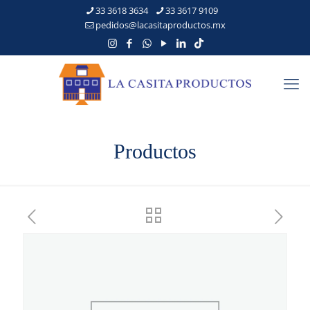
33 3618 3634
33 3617 9109
pedidos@lacasitaproductos.mx
Productos