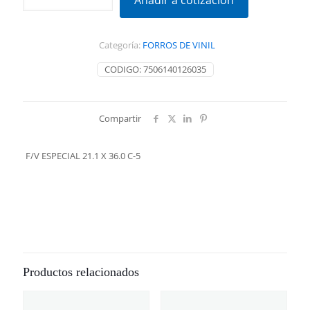
Añadir a cotización
21.1
X
36.0
Categoría:
FORROS DE VINIL
C-
5
CODIGO:
7506140126035
cantidad
Compartir
F/V ESPECIAL 21.1 X 36.0 C-5
Productos relacionados