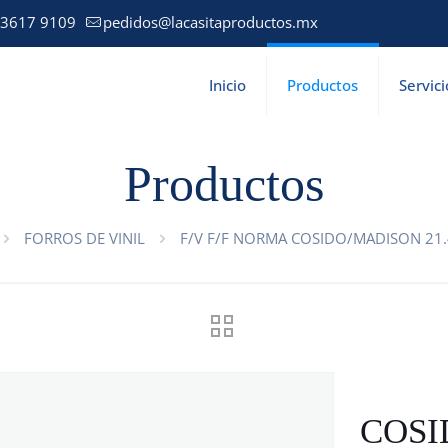
 3617 9109
pedidos@lacasitaproductos.mx
Inicio
Productos
Servici
Productos
FORROS DE VINIL
F/V F/F NORMA COSIDO/MADISON 21.
COSI