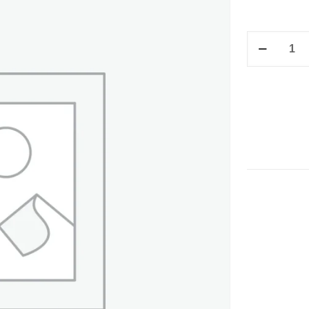
F/V
F/F
NORMA
COSIDO/MA
21.4X34.0
cantidad