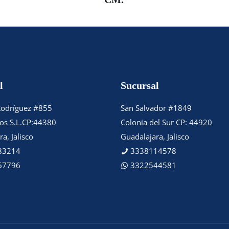
l
Sucursal
Rodríguez #855
San Salvador #1849
tos S.L.CP:44380
Colonia del Sur CP: 44920
a, Jalisco
Guadalajara, Jalisco
83214
3338114578
67796
3322544581