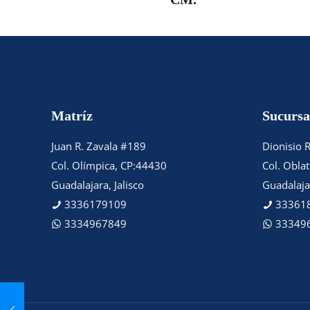
Matríz
Sucursa
Juan R. Zavala #189
Dionisio 
Col. Olímpica, CP:44430
Col. Obla
Guadalajara, Jalisco
Guadalajar
3336179109
33361
3334967849
33349