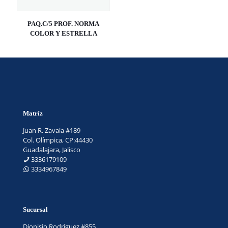
PAQ.C/5 PROF. NORMA
COLOR Y ESTRELLA
Matríz
Juan R. Zavala #189
Col. Olímpica, CP:44430
Guadalajara, Jalisco
3336179109
3334967849
Sucursal
Dionisio Rodríguez #855