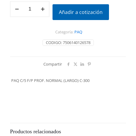
PAQ
C/5
Añadir a cotización
F/P
PROF.
NORMAL
Categoría:
PAQ
(LARGO)
C-
CODIGO:
7506140126578
300
cantidad
Compartir
PAQ C/5 F/P PROF. NORMAL (LARGO) C-300
Productos relacionados