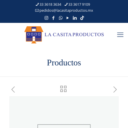
33 3618 3634
33 3617 9109
pedidos@lacasitaproductos.mx
Productos