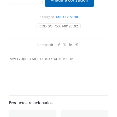
Añadir a cotización
MET.
DE
8.0
Categoría:
MICA DE VINIL
X
14.0
CODIGO:
7506140126592
CM
C-
16
cantidad
Compartir
M/V C/OJILLO MET. DE 8.0 X 14.0 CM C-16
Productos relacionados