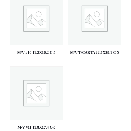
M/V #10 11.2X16.2 C-5
M/V T/CARTA 22.7X29.1 C-5
M/V #11 11.8X17.4 C-5