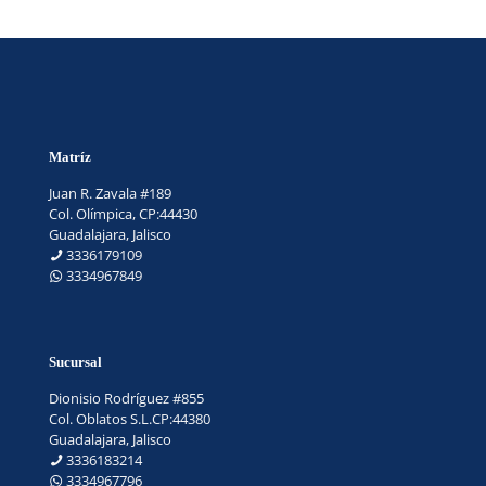
Matríz
Juan R. Zavala #189
Col. Olímpica, CP:44430
Guadalajara, Jalisco
3336179109
3334967849
Sucursal
Dionisio Rodríguez #855
Col. Oblatos S.L.CP:44380
Guadalajara, Jalisco
3336183214
3334967796