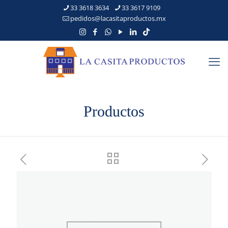
33 3618 3634
33 3617 9109
pedidos@lacasitaproductos.mx
Productos