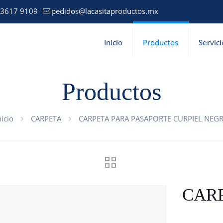
 3617 9109
pedidos@lacasitaproductos.mx
Inicio
Productos
Servici
Productos
nicio
CARPETA
CARPETA PARA PASAPORTE CURPIEL NEG
CARP