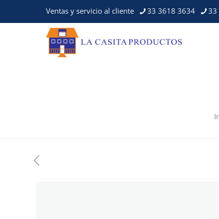
Ventas y servicio al cliente
33 3618 3634
33
I