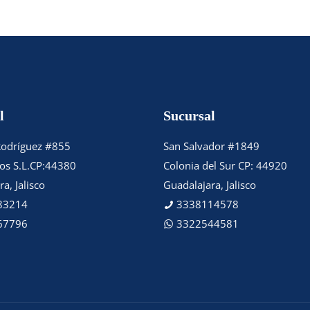
l
Sucursal
Rodríguez #855
San Salvador #1849
tos S.L.CP:44380
Colonia del Sur CP: 44920
a, Jalisco
Guadalajara, Jalisco
83214
3338114578
67796
3322544581