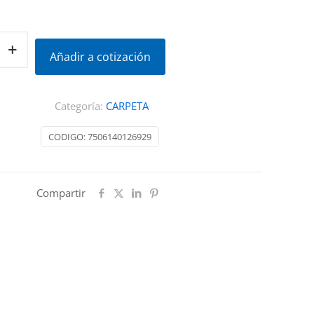
Añadir a cotización
Categoría:
CARPETA
CODIGO:
7506140126929
Compartir