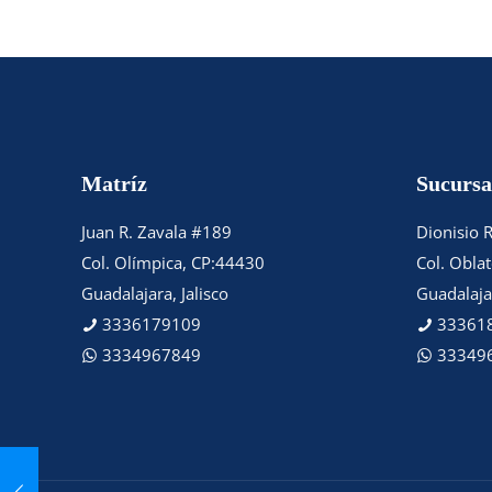
Matríz
Sucursa
Juan R. Zavala #189
Dionisio 
Col. Olímpica, CP:44430
Col. Obla
Guadalajara, Jalisco
Guadalajar
3336179109
33361
3334967849
33349