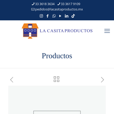
33 3618 3634
33 3617 9109
pedidos@lacasitaproductos.mx
Productos