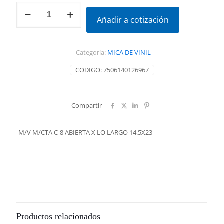
M/V
M/CTA
Añadir a cotización
C-
8
ABIERTA
Categoría:
MICA DE VINIL
X
LO
CODIGO:
7506140126967
LARGO
14.5X23
cantidad
Compartir
M/V M/CTA C-8 ABIERTA X LO LARGO 14.5X23
Productos relacionados