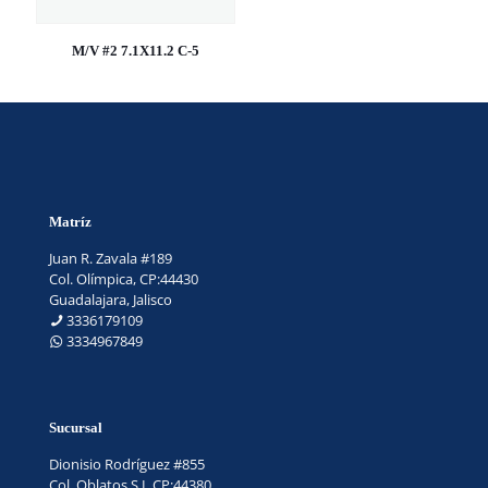
M/V #2 7.1X11.2 C-5
Matríz
Juan R. Zavala #189
Col. Olímpica, CP:44430
Guadalajara, Jalisco
3336179109
3334967849
Sucursal
Dionisio Rodríguez #855
Col. Oblatos S.L.CP:44380