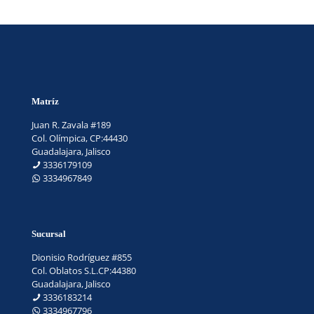
Matríz
Juan R. Zavala #189
Col. Olímpica, CP:44430
Guadalajara, Jalisco
3336179109
3334967849
Sucursal
Dionisio Rodríguez #855
Col. Oblatos S.L.CP:44380
Guadalajara, Jalisco
3336183214
3334967796