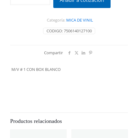
Añadir a cotización
1
CON
BOX
Categoría:
MICA DE VINIL
BLANCO
cantidad
CODIGO:
7506140127100
Compartir
M/V # 1 CON BOX BLANCO
Productos relacionados