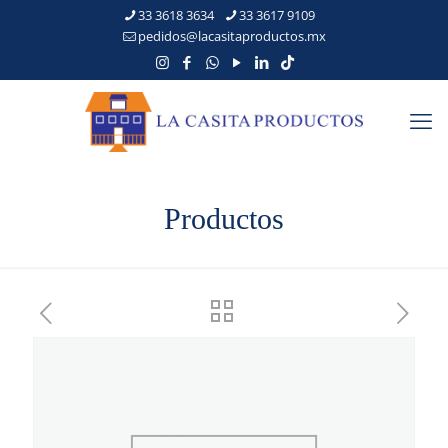
33 3618 3634
33 3617 9109
pedidos@lacasitaproductos.mx
Productos