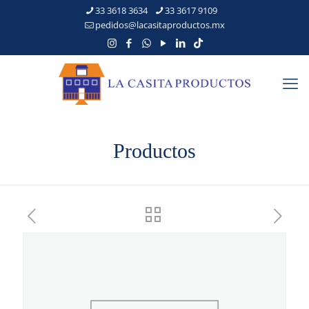
33 3618 3634
33 3617 9109
pedidos@lacasitaproductos.mx
Productos