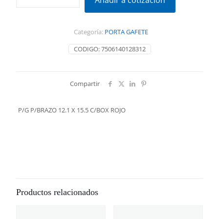
Añadir a cotización
12.1
X
15.5
Categoría:
PORTA GAFETE
C/BOX
ROJO
CODIGO:
7506140128312
cantidad
Compartir
P/G P/BRAZO 12.1 X 15.5 C/BOX ROJO
Productos relacionados