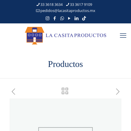
33 3618 3634
33 3617 9109
pedidos@lacasitaproductos.mx
Productos