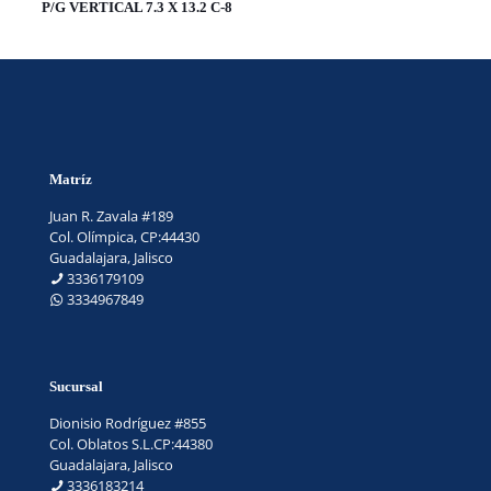
P/G VERTICAL 7.3 X 13.2 C-8
Matríz
Juan R. Zavala #189
Col. Olímpica, CP:44430
Guadalajara, Jalisco
3336179109
3334967849
Sucursal
Dionisio Rodríguez #855
Col. Oblatos S.L.CP:44380
Guadalajara, Jalisco
3336183214