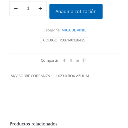
M/V
SOBRE
Añadir a cotización
COBRANZA
11.1X23.0
BOX
Categoría:
MICA DE VINIL
AZUL
M
CODIGO:
7506140128435
cantidad
Compartir
M/V SOBRE COBRANZA 11.1X23.0 BOX AZUL M
Productos relacionados