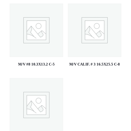
M/V #8 10.3X13.2 C-5
M/V CALIF. # 3 16.5X25.5 C-8