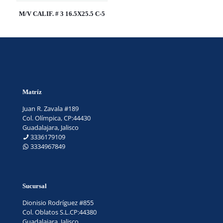
M/V CALIF. # 3 16.5X25.5 C-5
Matríz
Juan R. Zavala #189
Col. Olímpica, CP:44430
Guadalajara, Jalisco
3336179109
3334967849
Sucursal
Dionisio Rodríguez #855
Col. Oblatos S.L.CP:44380
Guadalajara, Jalisco