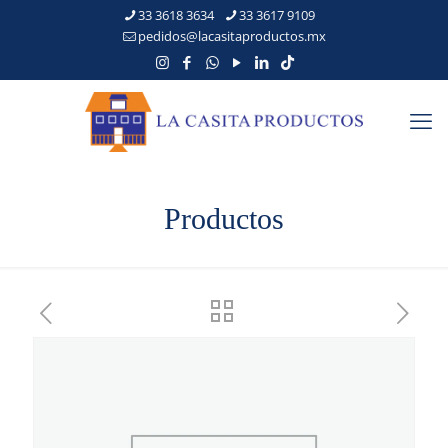
33 3618 3634
33 3617 9109
pedidos@lacasitaproductos.mx
Productos