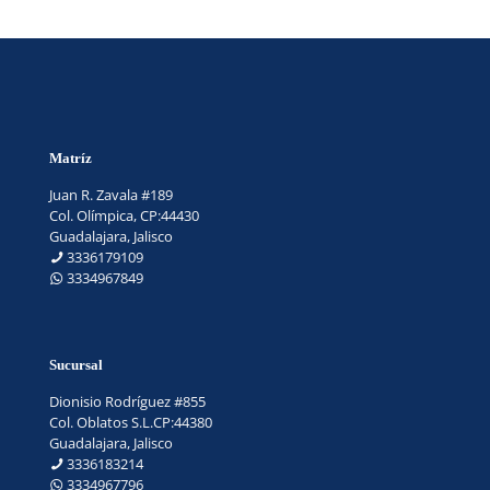
Matríz
Juan R. Zavala #189
Col. Olímpica, CP:44430
Guadalajara, Jalisco
3336179109
3334967849
Sucursal
Dionisio Rodríguez #855
Col. Oblatos S.L.CP:44380
Guadalajara, Jalisco
3336183214
3334967796