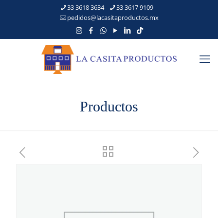
33 3618 3634
33 3617 9109
pedidos@lacasitaproductos.mx
Productos