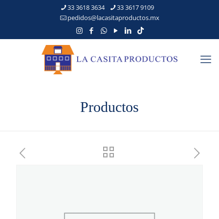
33 3618 3634
33 3617 9109
pedidos@lacasitaproductos.mx
Productos