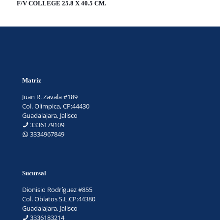
F/V COLLEGE 25.8 X 40.5 CM.
Matríz
Juan R. Zavala #189
Col. Olímpica, CP:44430
Guadalajara, Jalisco
3336179109
3334967849
Sucursal
Dionisio Rodríguez #855
Col. Oblatos S.L.CP:44380
Guadalajara, Jalisco
3336183214