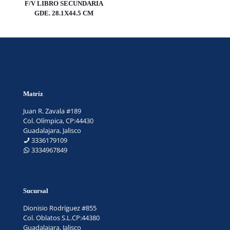
F/V LIBRO SECUNDARIA
GDE. 28.1X44.5 CM
Matríz
Juan R. Zavala #189
Col. Olímpica, CP:44430
Guadalajara, Jalisco
3336179109
3334967849
Sucursal
Dionisio Rodríguez #855
Col. Oblatos S.L.CP:44380
Guadalajara, Jalisco