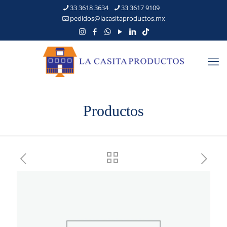
33 3618 3634
33 3617 9109
pedidos@lacasitaproductos.mx
Productos