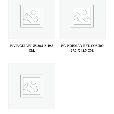
F/V P/GUIA PLUS 28.1 X 49.5
F/V NORMA Y EST. COSIDO
CM.
27.3 X 42.5 CM.