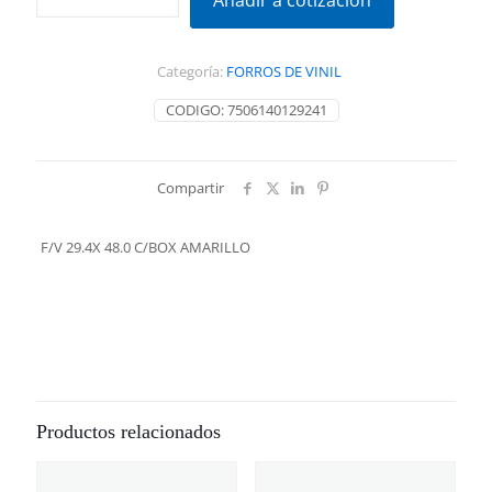
Añadir a cotización
48.0
C/BOX
AMARILLO
Categoría:
FORROS DE VINIL
cantidad
CODIGO:
7506140129241
Compartir
F/V 29.4X 48.0 C/BOX AMARILLO
Productos relacionados