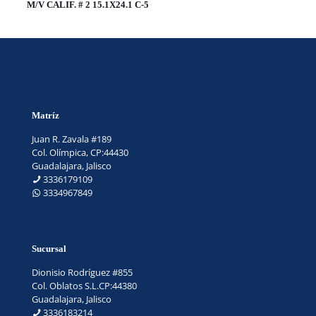
M/V CALIF. # 2 15.1X24.1 C-5
Matríz
Juan R. Zavala #189
Col. Olímpica, CP:44430
Guadalajara, Jalisco
3336179109
3334967849
Sucursal
Dionisio Rodríguez #855
Col. Oblatos S.L.CP:44380
Guadalajara, Jalisco
3336183214