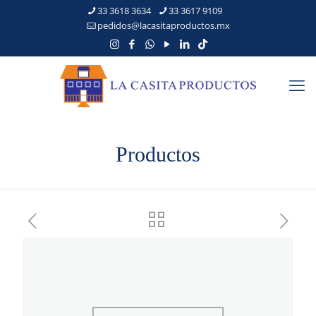
33 3618 3634
33 3617 9109
pedidos@lacasitaproductos.mx
Productos