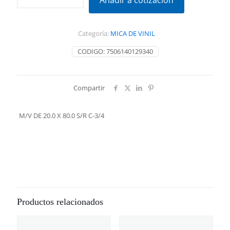
Añadir a cotización
20.0
X
80.0
Categoría:
MICA DE VINIL
S/R
C-
CODIGO:
7506140129340
3/4
cantidad
Compartir
M/V DE 20.0 X 80.0 S/R C-3/4
Productos relacionados