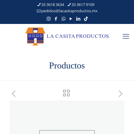
33 3618 3634
33 3617 9109
pedidos@lacasitaproductos.mx
Productos