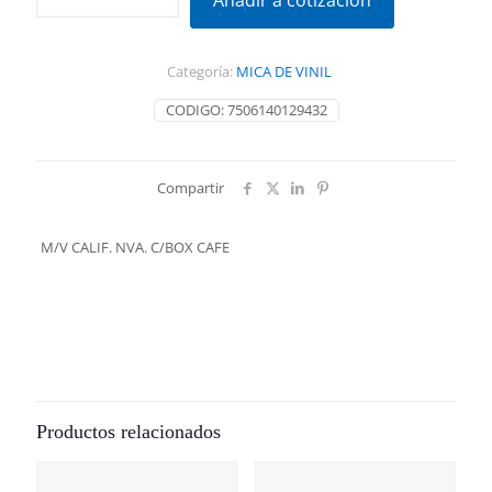
Añadir a cotización
NVA.
C/BOX
CAFE
Categoría:
MICA DE VINIL
cantidad
CODIGO:
7506140129432
Compartir
M/V CALIF. NVA. C/BOX CAFE
Productos relacionados