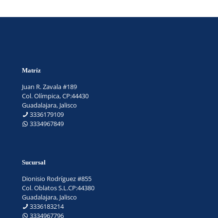
Matríz
Juan R. Zavala #189
Col. Olímpica, CP:44430
Guadalajara, Jalisco
3336179109
3334967849
Sucursal
Dionisio Rodríguez #855
Col. Oblatos S.L.CP:44380
Guadalajara, Jalisco
3336183214
3334967796