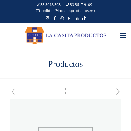
33 3618 3634
33 3617 9109
pedidos@lacasitaproductos.mx
Productos