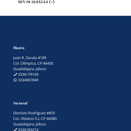
M/V #6 10.0X14.4 C-5
Matríz
Juan R. Zavala #189
Col. Olímpica, CP:44430
Guadalajara, Jalisco
3336179109
3334967849
Sucursal
Dionisio Rodríguez #855
Col. Oblatos S.L.CP:44380
Guadalajara, Jalisco
3336183214