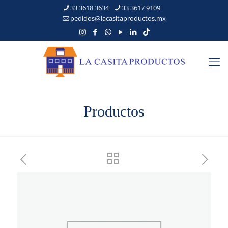
33 3618 3634
33 3617 9109
pedidos@lacasitaproductos.mx
Productos