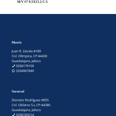
M/V #7 9.5X15.2 C-5
Matríz
Juan R. Zavala #189
Col. Olímpica, CP:44430
Guadalajara, Jalisco
3336179109
3334967849
Sucursal
Dionisio Rodríguez #855
Col. Oblatos S.L.CP:44380
Guadalajara, Jalisco
3336183214