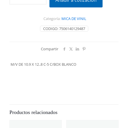
Añadir a cotización
10.9
X
12..8
Categoría:
MICA DE VINIL
C-
5
CODIGO:
7506140129487
C/BOX
BLANCO
cantidad
Compartir
M/V DE 10.9 X 12..8 C-5 C/BOX BLANCO
Productos relacionados