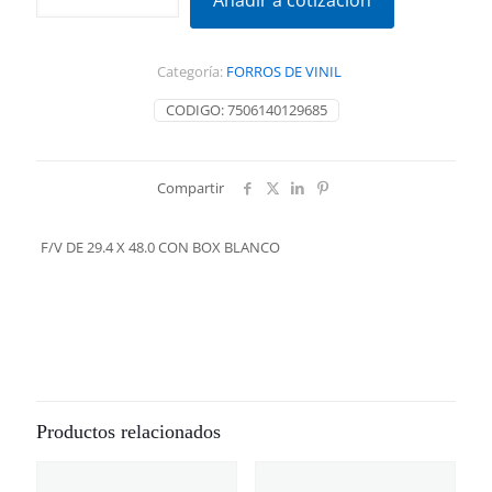
Añadir a cotización
29.4
X
48.0
Categoría:
FORROS DE VINIL
CON
BOX
CODIGO:
7506140129685
BLANCO
cantidad
Compartir
F/V DE 29.4 X 48.0 CON BOX BLANCO
Productos relacionados