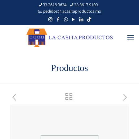
33 3618 3634
33 3617 9109
pedidos@lacasitaproductos.mx
Productos