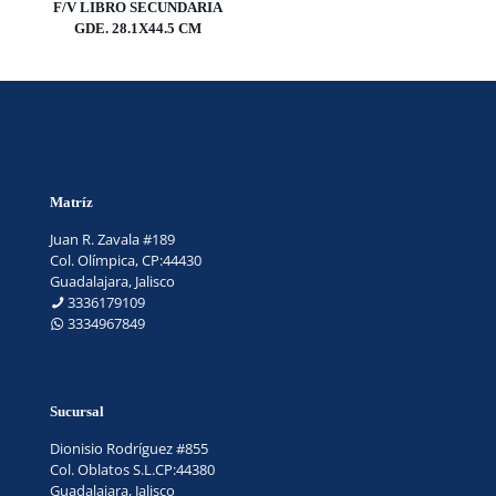
F/V LIBRO SECUNDARIA
GDE. 28.1X44.5 CM
Matríz
Juan R. Zavala #189
Col. Olímpica, CP:44430
Guadalajara, Jalisco
3336179109
3334967849
Sucursal
Dionisio Rodríguez #855
Col. Oblatos S.L.CP:44380
Guadalajara, Jalisco