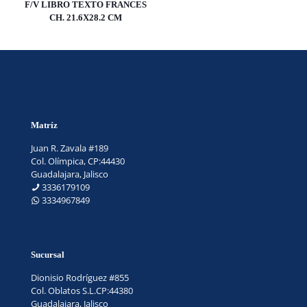
F/V LIBRO TEXTO FRANCES
CH. 21.6X28.2 CM
Matríz
Juan R. Zavala #189
Col. Olímpica, CP:44430
Guadalajara, Jalisco
3336179109
3334967849
Sucursal
Dionisio Rodríguez #855
Col. Oblatos S.L.CP:44380
Guadalajara, Jalisco