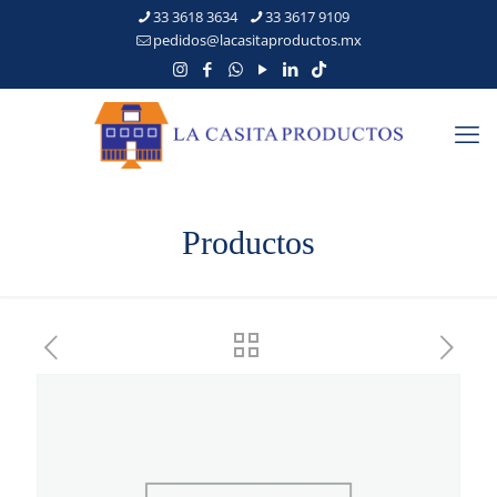
33 3618 3634
33 3617 9109
pedidos@lacasitaproductos.mx
Productos