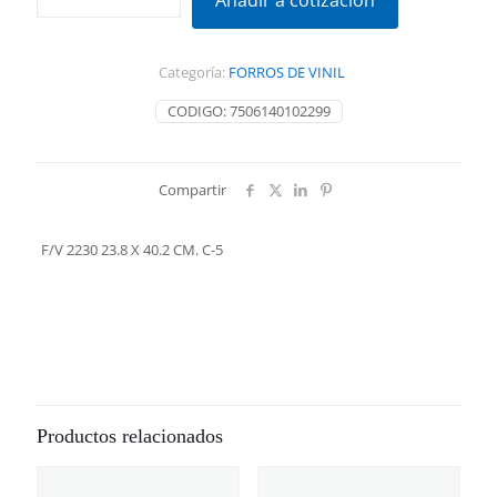
Añadir a cotización
23.8
X
40.2
Categoría:
FORROS DE VINIL
CM.
C-
CODIGO:
7506140102299
5
cantidad
Compartir
F/V 2230 23.8 X 40.2 CM. C-5
Productos relacionados