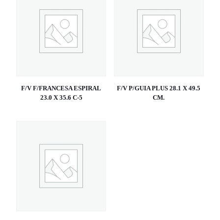
F/V F/FRANCESA ESPIRAL
F/V P/GUIA PLUS 28.1 X 49.5
23.0 X 35.6 C-5
CM.