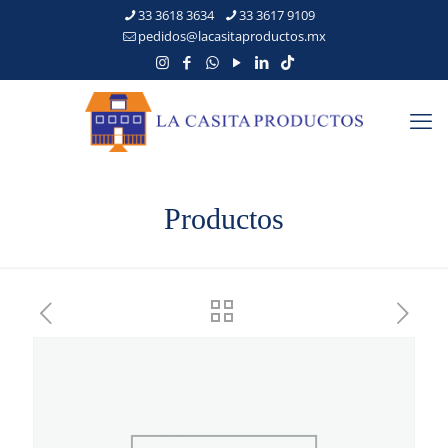
33 3618 3634
33 3617 9109
pedidos@lacasitaproductos.mx
Productos