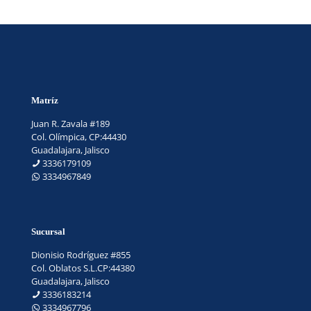
Matríz
Juan R. Zavala #189
Col. Olímpica, CP:44430
Guadalajara, Jalisco
3336179109
3334967849
Sucursal
Dionisio Rodríguez #855
Col. Oblatos S.L.CP:44380
Guadalajara, Jalisco
3336183214
3334967796