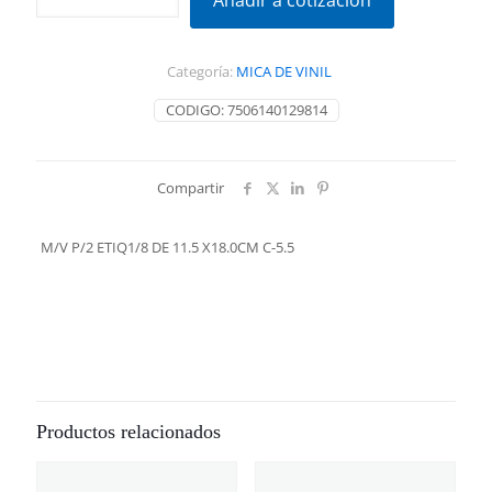
Añadir a cotización
ETIQ1/8
DE
11.5
Categoría:
MICA DE VINIL
X18.0CM
C-
CODIGO:
7506140129814
5.5
cantidad
Compartir
M/V P/2 ETIQ1/8 DE 11.5 X18.0CM C-5.5
Productos relacionados