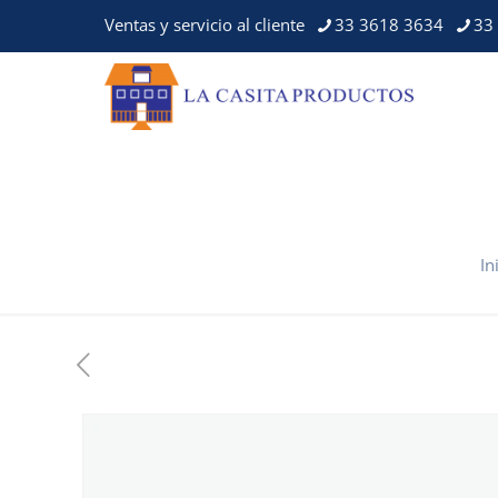
Ventas y servicio al cliente
33 3618 3634
33
In