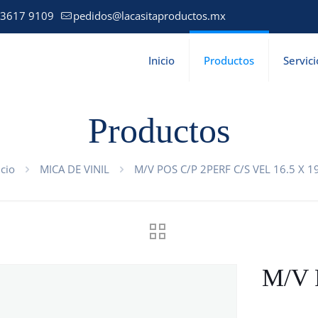
 3617 9109
pedidos@lacasitaproductos.mx
Inicio
Productos
Servici
Productos
icio
MICA DE VINIL
M/V POS C/P 2PERF C/S VEL 16.5 X 1
M/V 