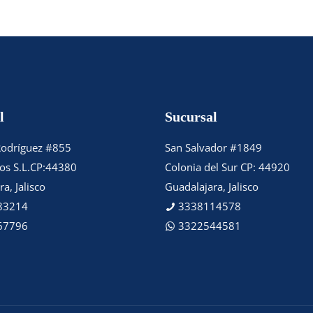
l
Sucursal
Rodríguez #855
San Salvador #1849
tos S.L.CP:44380
Colonia del Sur CP: 44920
a, Jalisco
Guadalajara, Jalisco
83214
3338114578
67796
3322544581