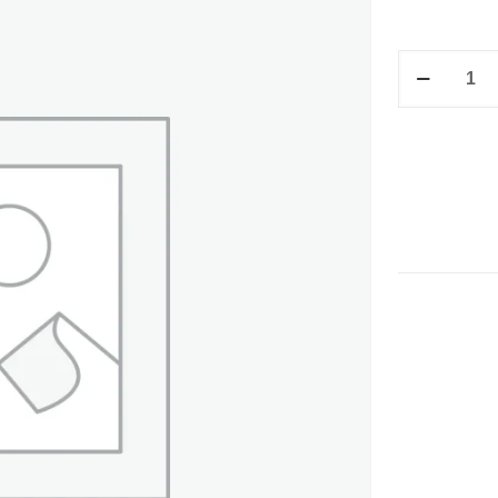
M/V
POS
C/P
2PERF
C/S
VEL
16.5
X
19.5
cantidad