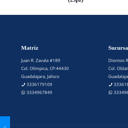
Matríz
Sucursa
Juan R. Zavala #189
Dionisio 
Col. Olímpica, CP:44430
Col. Obla
Guadalajara, Jalisco
Guadalajar
3336179109
33361
3334967849
33349