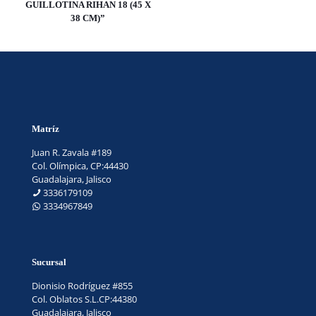
GUILLOTINA RIHAN 18 (45 X
38 CM)”
Matríz
Juan R. Zavala #189
Col. Olímpica, CP:44430
Guadalajara, Jalisco
3336179109
3334967849
Sucursal
Dionisio Rodríguez #855
Col. Oblatos S.L.CP:44380
Guadalajara, Jalisco