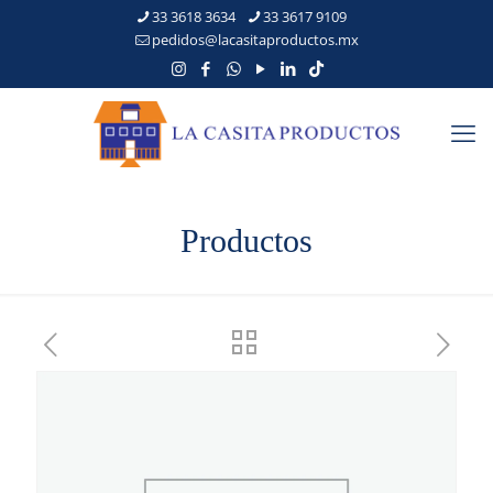
33 3618 3634
33 3617 9109
pedidos@lacasitaproductos.mx
Productos