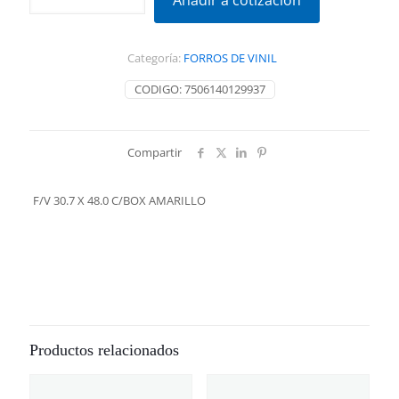
Añadir a cotización
X
48.0
C/BOX
Categoría:
FORROS DE VINIL
AMARILLO
cantidad
CODIGO:
7506140129937
Compartir
F/V 30.7 X 48.0 C/BOX AMARILLO
Productos relacionados