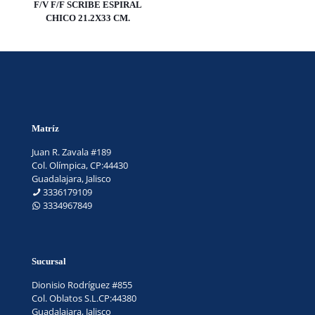
F/V F/F SCRIBE ESPIRAL
CHICO 21.2X33 CM.
Matríz
Juan R. Zavala #189
Col. Olímpica, CP:44430
Guadalajara, Jalisco
3336179109
3334967849
Sucursal
Dionisio Rodríguez #855
Col. Oblatos S.L.CP:44380
Guadalajara, Jalisco