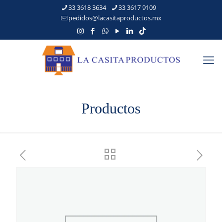
33 3618 3634
33 3617 9109
pedidos@lacasitaproductos.mx
Productos