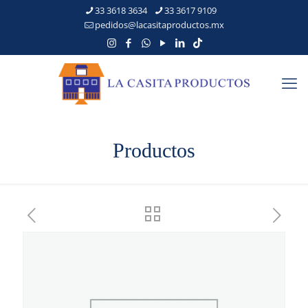
33 3618 3634
33 3617 9109
pedidos@lacasitaproductos.mx
Productos