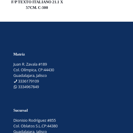
F/P TEXTO ITALIANO 21.1 X
57CM. C-300
Matríz
Juan R. Zavala #189
Col. Olímpica, CP:44430
Guadalajara, Jalisco
3336179109
3334967849
Sucursal
Dionisio Rodríguez #855
Col. Oblatos S.L.CP:44380
Guadalajara, Jalisco