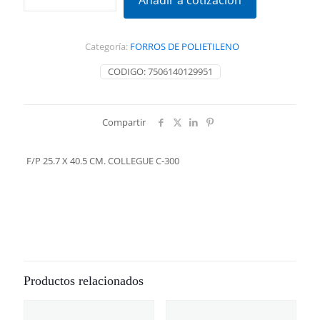
Añadir a cotización
X
40.5
CM.
Categoría:
FORROS DE POLIETILENO
COLLEGUE
C-
CODIGO:
7506140129951
300
cantidad
Compartir
F/P 25.7 X 40.5 CM. COLLEGUE C-300
Productos relacionados