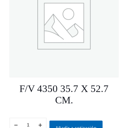
F/V 4350 35.7 X 52.7
CM.
F/V
4350