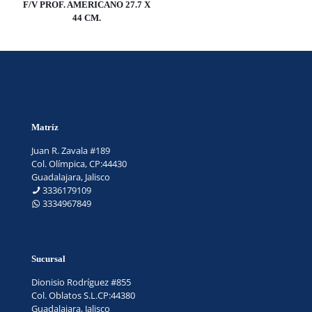
F/V PROF. AMERICANO 27.7 X
44 CM.
Matríz
Juan R. Zavala #189
Col. Olímpica, CP:44430
Guadalajara, Jalisco
3336179109
3334967849
Sucursal
Dionisio Rodríguez #855
Col. Oblatos S.L.CP:44380
Guadalajara, Jalisco