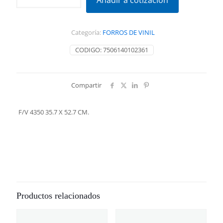
Añadir a cotización
35.7
X
52.7
Categoría:
FORROS DE VINIL
CM.
cantidad
CODIGO:
7506140102361
Compartir
F/V 4350 35.7 X 52.7 CM.
Productos relacionados