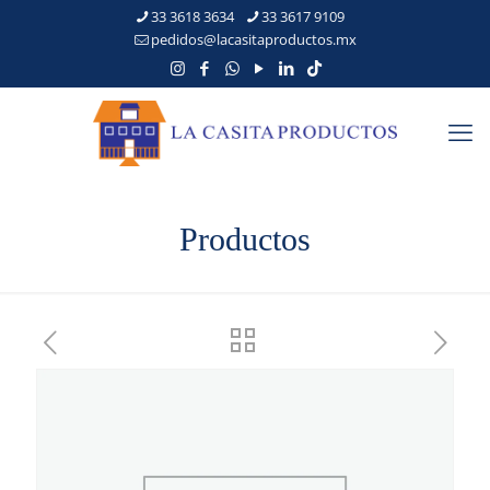
33 3618 3634
33 3617 9109
pedidos@lacasitaproductos.mx
Productos