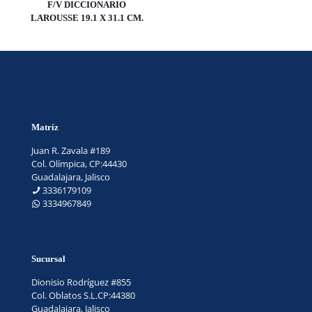
F/V DICCIONARIO
LAROUSSE 19.1 X 31.1 CM.
Matríz
Juan R. Zavala #189
Col. Olímpica, CP:44430
Guadalajara, Jalisco
3336179109
3334967849
Sucursal
Dionisio Rodríguez #855
Col. Oblatos S.L.CP:44380
Guadalajara, Jalisco