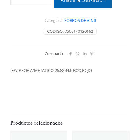
Añadir a cotización
A/METALICO
26.8X44.0
BOX
Categoría:
FORROS DE VINIL
ROJO
cantidad
CODIGO:
7506140130162
Compartir
F/V PROF A/METALICO 26.8X44.0 BOX ROJO
Productos relacionados