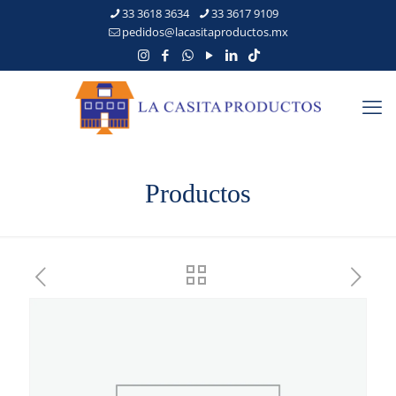
33 3618 3634
33 3617 9109
pedidos@lacasitaproductos.mx
Productos