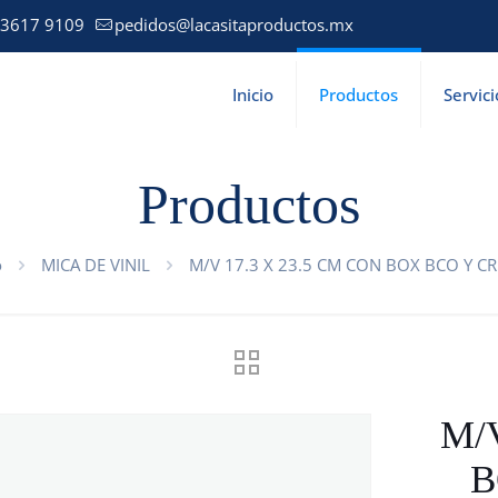
 3617 9109
pedidos@lacasitaproductos.mx
Inicio
Productos
Servici
Productos
o
MICA DE VINIL
M/V 17.3 X 23.5 CM CON BOX BCO Y CR
M/
B