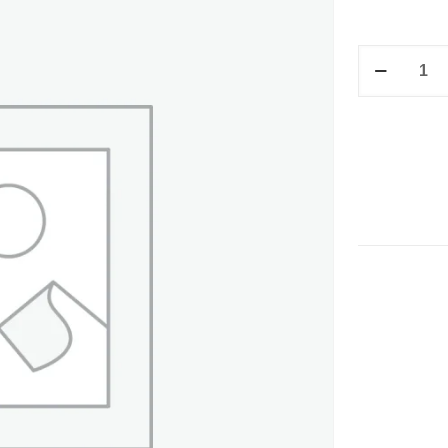
M/V
17.3
X
23.5
CM
CON
BOX
BCO
Y
CRISTAL
cantidad