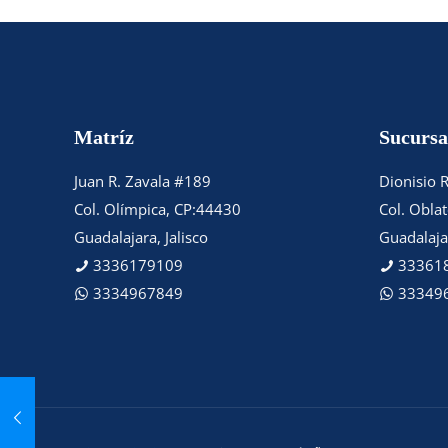
Matríz
Sucursa
Juan R. Zavala #189
Dionisio 
Col. Olímpica, CP:44430
Col. Obla
Guadalajara, Jalisco
Guadalajar
3336179109
33361
3334967849
33349