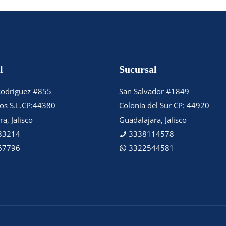
l
Sucursal
Rodríguez #855
San Salvador #1849
tos S.L.CP:44380
Colonia del Sur CP: 44920
a, Jalisco
Guadalajara, Jalisco
83214
3338114578
67796
3322544581