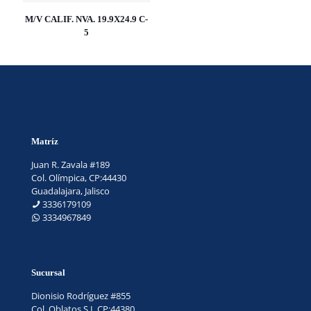
M/V CALIF. NVA. 19.9X24.9 C-
5
Matríz
Juan R. Zavala #189
Col. Olímpica, CP:44430
Guadalajara, Jalisco
3336179109
3334967849
Sucursal
Dionisio Rodríguez #855
Col. Oblatos S.L.CP:44380