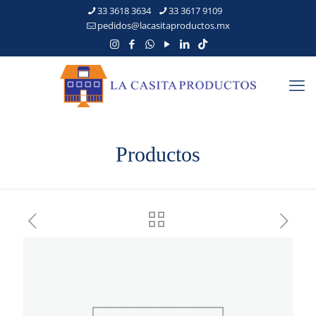
33 3618 3634
33 3617 9109
pedidos@lacasitaproductos.mx
Productos