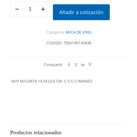
M/V
M/CARTA
Añadir a cotización
14.5X23.0
CM.
C-
Categoría:
MICA DE VINIL
5
C/2
CODIGO:
7506140130438
IMANES
cantidad
Compartir
M/V M/CARTA 14.5X23.0 CM. C-5 C/2 IMANES
Productos relacionados