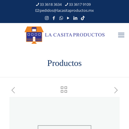
33 3618 3634
33 3617 9109
pedidos@lacasitaproductos.mx
Productos