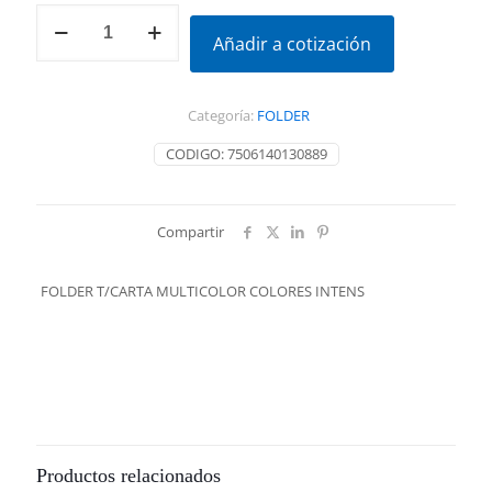
FOLDER
T/CARTA
Añadir a cotización
MULTICOLOR
COLORES
INTENS
Categoría:
FOLDER
cantidad
CODIGO:
7506140130889
Compartir
FOLDER T/CARTA MULTICOLOR COLORES INTENS
Productos relacionados