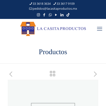
33 3618 3634
33 3617 9109
pedidos@lacasitaproductos.mx
Productos