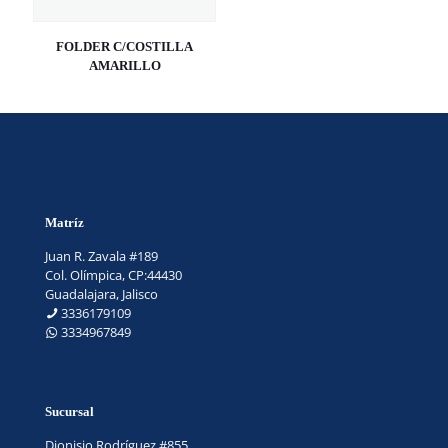
FOLDER C/COSTILLA
AMARILLO
Matríz
Juan R. Zavala #189
Col. Olímpica, CP:44430
Guadalajara, Jalisco
3336179109
3334967849
Sucursal
Dionisio Rodríguez #855