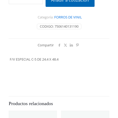
Añadir a cotización
C-
5
DE
Categoría:
FORROS DE VINIL
24.4
X
CODIGO:
7506140131190
48.4
cantidad
Compartir
F/V ESPECIAL C-5 DE 24.4 X 48.4
Productos relacionados