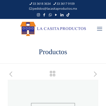
33 3618 3634
33 3617 9109
pedidos@lacasitaproductos.mx
Productos