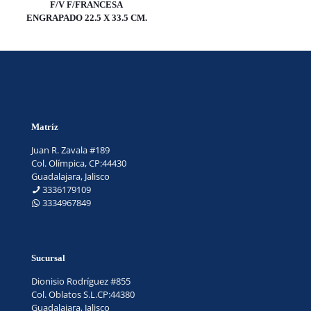
F/V F/FRANCESA
ENGRAPADO 22.5 X 33.5 CM.
Matríz
Juan R. Zavala #189
Col. Olímpica, CP:44430
Guadalajara, Jalisco
3336179109
3334967849
Sucursal
Dionisio Rodríguez #855
Col. Oblatos S.L.CP:44380
Guadalajara, Jalisco