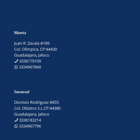
Matríz
Juan R. Zavala #189
Col. Olímpica, CP:44430
Guadalajara, Jalisco
3336179109
3334967849
Sucursal
Dionisio Rodríguez #855
Col. Oblatos S.L.CP:44380
Guadalajara, Jalisco
3336183214
3334967796