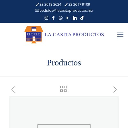
33 3618 3634
33 3617 9109
pedidos@lacasitaproductos.mx
Productos