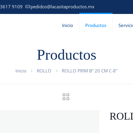
 3617 9109
pedidos@lacasitaproductos.mx
Inicio
Productos
Servici
Productos
Inicio
ROLLO
ROLLO PRIM B” 20 CM C-8″
ROLL