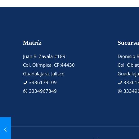
Matríz
Sucursa
Juan R. Zavala #189
Dionisio 
Col. Olímpica, CP:44430
Col. Obla
Guadalajara, Jalisco
Guadalajar
3336179109
33361
3334967849
33349