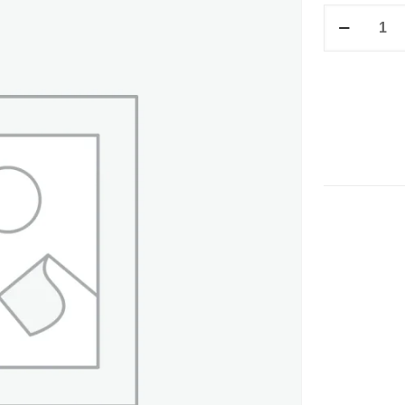
ROLLO
PRIM
B"
20
CM
C-
8"
cantidad