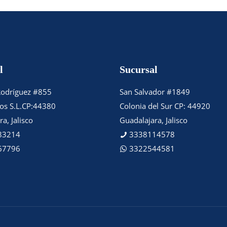
l
Sucursal
Rodríguez #855
San Salvador #1849
tos S.L.CP:44380
Colonia del Sur CP: 44920
a, Jalisco
Guadalajara, Jalisco
83214
3338114578
67796
3322544581