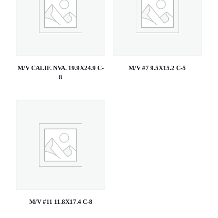
M/V CALIF. NVA. 19.9X24.9 C-
M/V #7 9.5X15.2 C-5
8
M/V #11 11.8X17.4 C-8