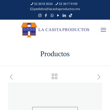
33 3618 3634
33 3617 9109
pedidos@lacasitaproductos.mx
Productos