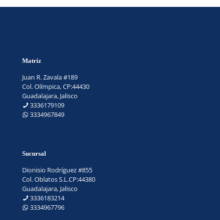
Matríz
Juan R. Zavala #189
Col. Olímpica, CP:44430
Guadalajara, Jalisco
3336179109
3334967849
Sucursal
Dionisio Rodríguez #855
Col. Oblatos S.L.CP:44380
Guadalajara, Jalisco
3336183214
3334967796