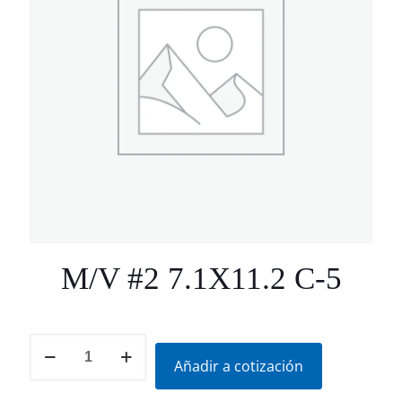
M/V #2 7.1X11.2 C-5
M/V
#2
Añadir a cotización
7.1X11.2
C-