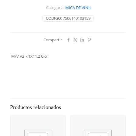
5
Categoría:
MICA DE VINIL
cantidad
CODIGO:
7506140103159
Compartir
M/V #2 7.1X11.2 C-5
Productos relacionados