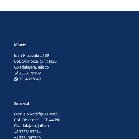
Matríz
Juan R. Zavala #189
Col. Olímpica, CP:44430
Guadalajara, Jalisco
3336179109
3334967849
Sucursal
Dionisio Rodríguez #855
Col. Oblatos S.L.CP:44380
Guadalajara, Jalisco
3336183214
3334967796