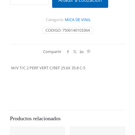
Añadir a cotización
2
PERF
VERT
Categoría:
MICA DE VINIL
C/REF
25.6X
CODIGO:
7506140103364
35.8
C-
5
cantidad
Compartir
M/V T/C 2 PERF VERT C/REF 25.6X 35.8 C-5
Productos relacionados