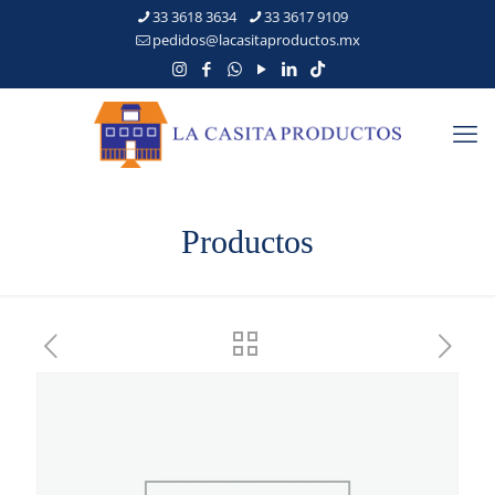
33 3618 3634
33 3617 9109
pedidos@lacasitaproductos.mx
Productos