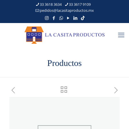
33 3618 3634
33 3617 9109
pedidos@lacasitaproductos.mx
Productos