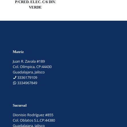
P/CRED. ELEC. C/6 DIV.
VERDE
Matríz
Juan R. Zavala #189
Col. Olímpica, CP:44430
Guadalajara, Jalisco
3336179109
3334967849
Sucursal
Dionisio Rodríguez #855
Col. Oblatos S.L.CP:44380
Guadalajara, Jalisco