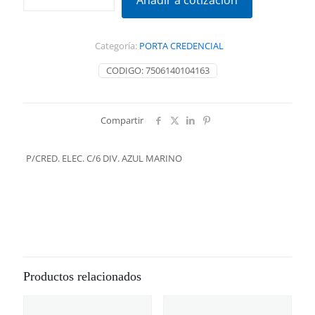
Añadir a cotización
C/6
DIV.
AZUL
Categoría:
PORTA CREDENCIAL
MARINO
cantidad
CODIGO:
7506140104163
Compartir
P/CRED. ELEC. C/6 DIV. AZUL MARINO
Productos relacionados