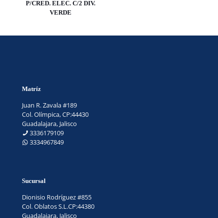
P/CRED. ELEC. C/2 DIV.
VERDE
Matríz
Juan R. Zavala #189
Col. Olímpica, CP:44430
Guadalajara, Jalisco
3336179109
3334967849
Sucursal
Dionisio Rodríguez #855
Col. Oblatos S.L.CP:44380
Guadalajara, Jalisco