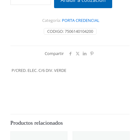
Añadir a cotización
C/6
DIV.
VERDE
Categoría:
PORTA CREDENCIAL
cantidad
CODIGO:
7506140104200
Compartir
P/CRED. ELEC. C/6 DIV. VERDE
Productos relacionados