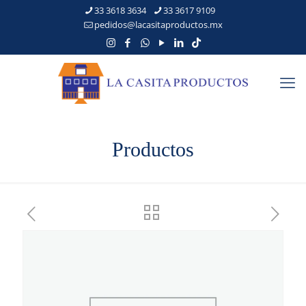
33 3618 3634
33 3617 9109
pedidos@lacasitaproductos.mx
Productos