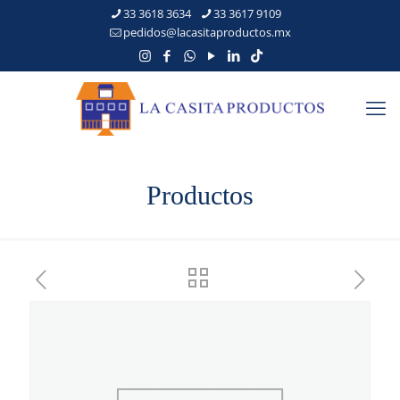
33 3618 3634
33 3617 9109
pedidos@lacasitaproductos.mx
Productos