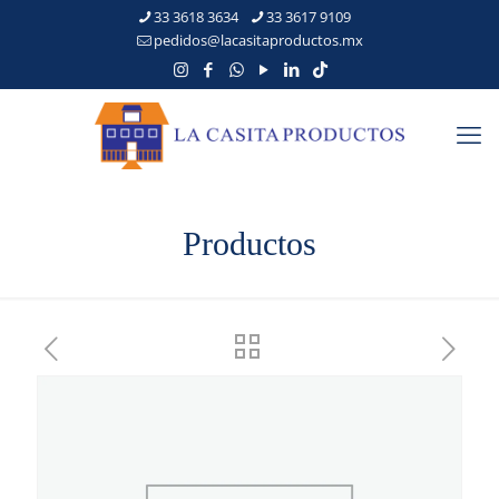
33 3618 3634
33 3617 9109
pedidos@lacasitaproductos.mx
Productos