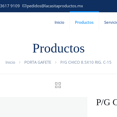
 3617 9109
pedidos@lacasitaproductos.mx
Inicio
Productos
Servici
Productos
Inicio
PORTA GAFETE
P/G CHICO 8.5X10 RIG. C-15
P/G 