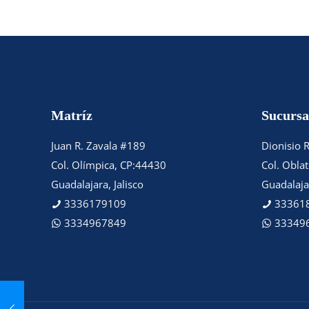
Matríz
Sucursa
Juan R. Zavala #189
Dionisio 
Col. Olímpica, CP:44430
Col. Obla
Guadalajara, Jalisco
Guadalajar
3336179109
33361
3334967849
33349