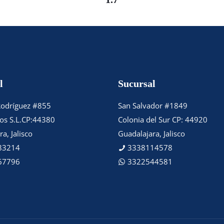
l
Sucursal
Rodríguez #855
San Salvador #1849
tos S.L.CP:44380
Colonia del Sur CP: 44920
a, Jalisco
Guadalajara, Jalisco
83214
3338114578
67796
3322544581