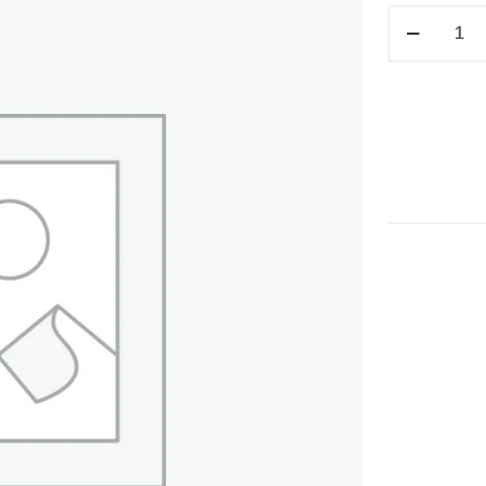
P/G
CHICO
8.5X10
RIG.
C-
15
cantidad