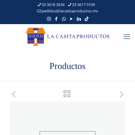
33 3618 3634
33 3617 9109
pedidos@lacasitaproductos.mx
Productos