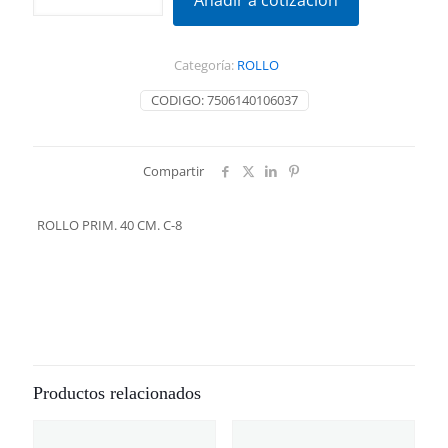
Añadir a cotización
40
CM.
C-
Categoría:
ROLLO
8
cantidad
CODIGO:
7506140106037
Compartir
ROLLO PRIM. 40 CM. C-8
Productos relacionados