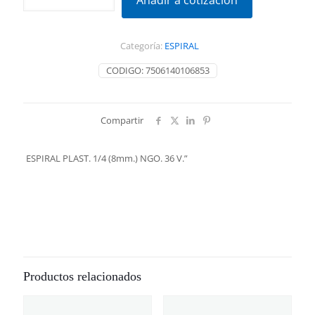
Añadir a cotización
1/4
(8mm.)
NGO.
Categoría:
ESPIRAL
36
V."
CODIGO:
7506140106853
cantidad
Compartir
ESPIRAL PLAST. 1/4 (8mm.) NGO. 36 V.”
Productos relacionados