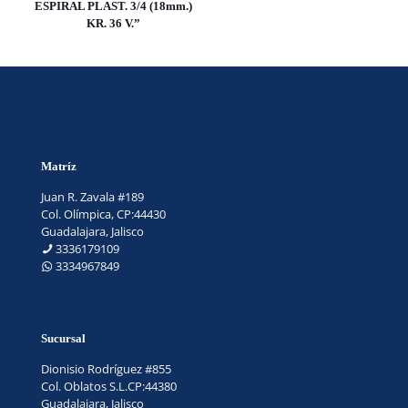
ESPIRAL PLAST. 3/4 (18mm.)
KR. 36 V.”
Matríz
Juan R. Zavala #189
Col. Olímpica, CP:44430
Guadalajara, Jalisco
3336179109
3334967849
Sucursal
Dionisio Rodríguez #855
Col. Oblatos S.L.CP:44380
Guadalajara, Jalisco