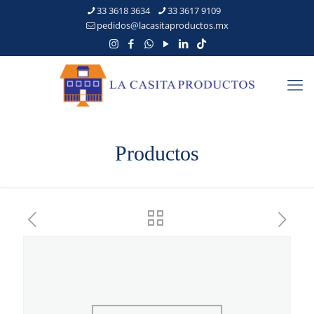
33 3618 3634
33 3617 9109
pedidos@lacasitaproductos.mx
Productos