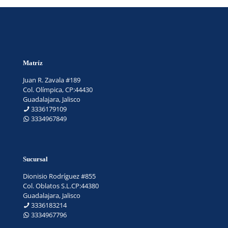
Matríz
Juan R. Zavala #189
Col. Olímpica, CP:44430
Guadalajara, Jalisco
3336179109
3334967849
Sucursal
Dionisio Rodríguez #855
Col. Oblatos S.L.CP:44380
Guadalajara, Jalisco
3336183214
3334967796