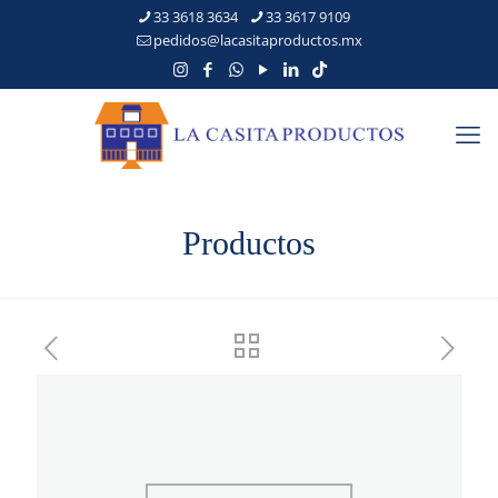
33 3618 3634
33 3617 9109
pedidos@lacasitaproductos.mx
Productos